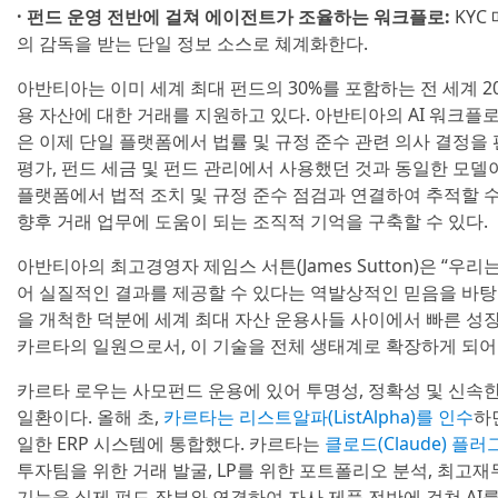
· 펀드 운영 전반에 걸쳐 에이전트가 조율하는 워크플로:
KYC
의 감독을 받는 단일 정보 소스로 쳬계화한다.
아반티아는 이미 세계 최대 펀드의 30%를 포함하는 전 세계 2
용 자산에 대한 거래를 지원하고 있다. 아반티아의 AI 워크플로
은 이제 단일 플랫폼에서 법률 및 규정 준수 관련 의사 결정을 
평가, 펀드 세금 및 펀드 관리에서 사용했던 것과 동일한 모델
플랫폼에서 법적 조치 및 규정 준수 점검과 연결하여 추적할 수
향후 거래 업무에 도움이 되는 조직적 기억을 구축할 수 있다.
아반티아의 최고경영자 제임스 서튼(James Sutton)은 “우리
어 실질적인 결과를 제공할 수 있다는 역발상적인 믿음을 바탕
을 개척한 덕분에 세계 최대 자산 운용사들 사이에서 빠른 성장
카르타의 일원으로서, 이 기술을 전체 생태계로 확장하게 되어 
카르타 로우는 사모펀드 운용에 있어 투명성, 정확성 및 신속
일환이다. 올해 초,
카르타는 리스트알파(ListAlpha)를 인수
하
일한 ERP 시스템에 통합했다. 카르타는
클로드(Claude) 플러
투자팀을 위한 거래 발굴, LP를 위한 포트폴리오 분석, 최고재
기능을 실제 펀드 장부와 연결하여 자사 제품 전반에 걸쳐 AI를