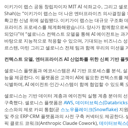
이키가이 랩스 공동 창립자이자 MIT AI 석좌교수, 그리고 셀로
Shah)는 “이키가이 랩스는 더 나은 엔터프라이즈 의사결정
확고한 신념 위에 설립됐다. 이키가이 랩스는 대규모 구조화 
프라이즈 프로세스를 체계화해왔습니다. 양사가 함께함으로써 
되었다”며 “셀로니스 컨텍스트 모델을 통해 AI 에이전트는 과
바탕으로 지능적으로 적응할 수 있으며, 기대되는 비즈니스 성과
르스텐, 마틴 그리고 셀로니스 전체 팀과 함께 우리의 미션을 
컨텍스트 모델, 엔터프라이즈 AI 산업화를 위한 신뢰 기반 플
셀로니스 플랫폼과 에코시스템은 AI 기반 프로세스를 분석, 
능을 제공한다. 이 플랫폼은 고객이 AI에 필요한 컨텍스트를 
식별하며, AI 에이전트·인간·시스템이 함께 협업할 수 있도록
셀로니스는 기반 데이터 계층과 에이전틱 실행 계층 분야의 선
구축했다. 셀로니스 플랫폼은
AWS
,
데이터브릭스(Databricks
소스와의 제로 카피 통합(곧
스노우플레이크(Snowflake)
지원
및 주요 ERP·CRM 플랫폼과의 사전 구축 커넥터도 제공한다. 셀
픽 클로드 코워크(Anthropic Claude Cowork),
데이터브릭스(Dat