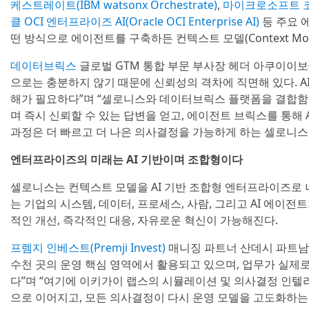
케스트레이트(IBM watsonx Orchestrate)
,
마이크로소프트 코파일럿
클 OCI 엔터프라이즈 AI(Oracle OCI Enterprise AI)
등 주요 
떤 방식으로 에이전트를 구축하든 컨텍스트 모델(Context Mo
데이터브릭스
글로벌 GTM 통합 부문 부사장 헤더 아쿠이이보(He
으로는 충분하지 않기 때문에 신뢰성의 격차에 직면해 있다. 
해가 필요하다”며 “셀로니스와 데이터브릭스 플랫폼을 결합함으
며 즉시 신뢰할 수 있는 답변을 얻고, 에이전트 브릭스를 통해 A
과정은 더 빠르고 더 나은 의사결정을 가능하게 하는 셀로니
엔터프라이즈의 미래는 AI 기반이며 조합형이다
셀로니스는 컨텍스트 모델을 AI 기반 조합형 엔터프라이즈로 
는 기업의 시스템, 데이터, 프로세스, 사람, 그리고 AI 에이
적인 개선, 즉각적인 대응, 자유로운 혁신이 가능해진다.
프렘지 인베스트(Premji Invest)
매니징 파트너 산데시 파트남(S
수천 곳의 운영 핵심 영역에서 활용되고 있으며, 업무가 실제
다”며 “여기에 이키가이 랩스의 시뮬레이션 및 의사결정 인텔
으로 이어지고, 모든 의사결정이 다시 운영 모델을 고도화하는