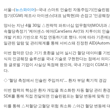
서울--(
뉴스와이어
)--국내 스마트 인슐린 자동주입기(인슐린펌
정기(CGM) 제조사 아이센스(대표 남학현)와 손잡고 ‘인공췌장(Arti
양사는 지난 4월 30일 △전략적 파트너십 업무협약(MOU)과 
속혈당측정기 ‘케어센스 에어(CareSens Air)’와 지투이의 인슐
개발 키트) 기반으로 직접 연동하기로 했다. 이에 따라 기존
일관된 알람 및 관리체계를 통해 서비스돼 진정한 AID(Automated
이번 협약은 단순 기기 호환을 넘어 실시간 혈당 데이터를 기반으
식의 인공췌장 솔루션을 국내 기술로 구현한다는 점에서 의미가
등 글로벌 기업이 사실상 독점해 왔으며, 국내 기업이 CGM과
다.
◇ ‘혈당 측정에서 인슐린 주입까지’… 환자 부담 획기적 경감
이번 협력의 핵심은 환자 개입을 최소화한 자동 혈당 관리 환
SDK를 통해 직접 전달되면 인슐린펌프는 혈당 변동에 맞춰 
이를 통해 △저혈당·고혈당 위험 최소화 △야간 혈당 변동에 대