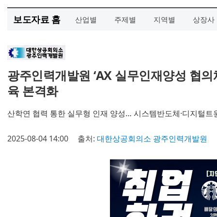
보도자료 홈
산업별
주제별
지역별
상장사
광주인력개발원 ‘AX 실무인재양성 협의체
육 본격화
산학연 협력 통한 실무형 인재 양성… 시스템반도체·디지털트윈·A
2025-08-04 14:00
출처:
대한상공회의소 광주인력개발원