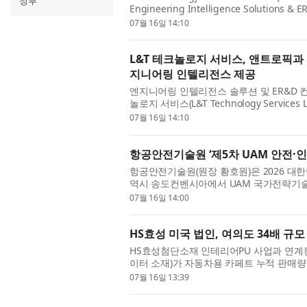
정부
Engineering Intelligence Solutions & E
partnership with Anthropic to accelerat
07월 16일 14:10
Claude m...
L&T 테크놀로지 서비스, 앤트로픽과 
지니어링 인텔리전스 제공
엔지니어링 인텔리전스 솔루션 및 ER&D 컨
놀로지 서비스(L&T Technology Servic
거래소 LTTS)는 앤트로픽(Anthropic)
07월 16일 14:10
항공안전기술원 ‘제5차 UAM 안전·
항공안전기술원(원장 황호원)은 2026 대한
역시 송도컨벤시아에서 UAM 국가전략기
5차 UAM 안전·인증기술 연속세미나’를 성공
07월 16일 14:00
HS효성 미국 법인, 여의도 34배 규
HS효성첨단소재 인테리어PU 사업과 연계된
이터 소재)가 자동차용 카페트 누적 판매량
위상을 다시 한번 증명했다. HS효성USA는 
07월 16일 13:39