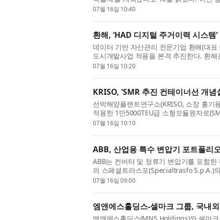
선박해양공학 전공 희망자 등이 참여해 학생들
07월 16일 10:40
환해, ‘HAD 디지털 주거이력 시스템
데이터 기반 자산관리 전문기업 환해(대표 이
도시개발사업 적용을 본격 추진한다. 환해
공급을 넘어 장기적인 정주 경쟁력을 갖출 수
07월 16일 10:20
KRISO, ‘SMR 추진 컨테이너선 
선박해양플랜트연구소(KRISO, 소장 홍기용)는 용
적용한 1만5000TEU급 소형모듈원자로(SMR, 
념설계에 대해 미국선급협회(ABS, American B
07월 16일 10:10
ABB, 산업용 특수 변압기 포트폴리
ABB는 컨버터 및 정류기 변압기를 포함한
의 스페셜트라스포(Specialtrasfo S.p
탈리아 내 3개의 생산시설과 130명 이상의
07월 16일 09:00
엠앤에스홀딩스-셀마크 그룹, 국내외
엠앤에스홀딩스(MNS Holdings)와 셀마크 그