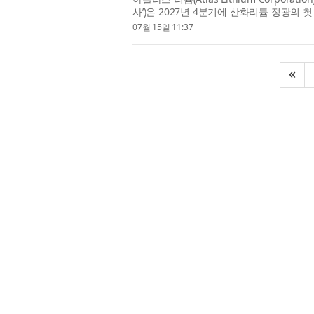
사’)은 2027년 4분기에 산화리튬 정광의
다고 발표했다. 회사가 100% 소유하고 있으며 
07월 15일 11:37
«