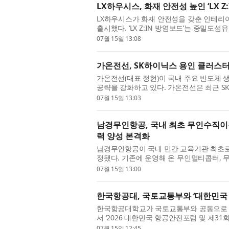
LX하우시스, 화재 안전성 높인 ‘LX Z
LX하우시스가 화재 안전성을 갖춘 인테리어 벽
출시했다. ‘LX Z:IN 방염보드’는 중밀도
마감재이다. LX하우시스는 난연제를 원재료 
07월 15일 13:08
가온전선, SK하이닉스 용인 클러스터
가온전선(대표 정현)이 국내 주요 반도체 
공략을 강화하고 있다. 가온전선은 최근 S
의 배전 케이블을 공급했다고 15일 밝혔다. 
07월 15일 13:03
남경무인항공, 국내 최초 무인수직이
력 양성 본격화
남경무인항공이 국내 민간 교육기관 최초로
정됐다. 기존에 운영해 온 무인멀티콥터,
직이착륙기 과정이 새롭게 추가되면서 국내 
07월 15일 13:00
한국항공대, 국토교통부와 ‘대한민국
한국항공대학교가 국토교통부와 공동으로 1
서 ‘2026 대한민국 항공안전포럼 및 제31회 항공
Forum & Seminar)’를 진행한다. ‘사
07월 15일 12:45