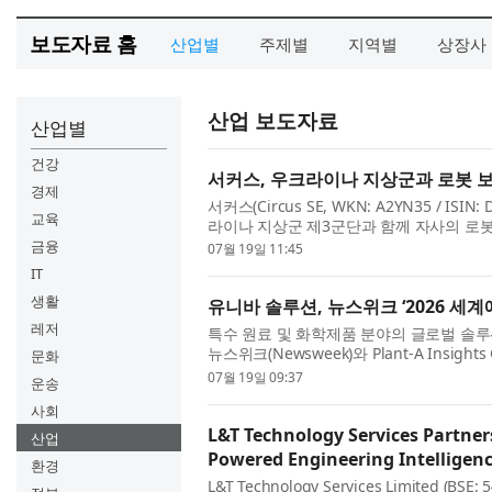
보도자료 홈
산업별
주제별
지역별
상장사
산업 보도자료
산업별
건강
서커스, 우크라이나 지상군과 로봇 보
경제
서커스(Circus SE, WKN: A2YN35 / 
교육
라이나 지상군 제3군단과 함께 자사의 로봇
제 분쟁 환경에서 자율 급식 보급 시스...
금융
07월 19일 11:45
IT
생활
유니바 솔루션, 뉴스위크 ‘2026 세
레저
특수 원료 및 화학제품 분야의 글로벌 솔루션 기업
뉴스위크(Newsweek)와 Plant-A Insig
문화
기업 (World’s Greenest Companies
07월 19일 09:37
운송
사회
L&T Technology Services Partners
산업
Powered Engineering Intelligen
환경
L&T Technology Services Limited (BSE: 5